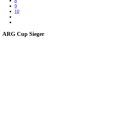
8
9
10
ARG Cup Sieger