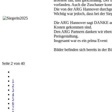
arbeitete fair, und gleichmäßig. De
vorfanden. Auch die Zuschauer konn
Die von der ARG Hannover durchgef
Wichtig war jedoch, dass bei der S
Die ARG Hannover sagt DANKE an die
Kosten gekommen sind.
Den ARG Partnern danken wir ebenfal
Preisgestaltung.
Insgesamt war es ein prima Event:
Bilder befinden sich bereits in der 
Seite 2 von 40
1
2
3
4
5
6
7