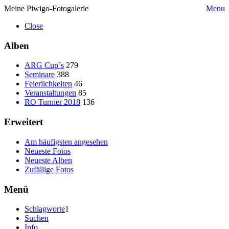
Meine Piwigo-Fotogalerie
Menu
Close
Alben
ARG Cup´s
279
Seminare
388
Feierlichkeiten
46
Veranstaltungen
85
RO Turnier 2018
136
Erweitert
Am häufigsten angesehen
Neueste Fotos
Neueste Alben
Zufällige Fotos
Menü
Schlagworte
1
Suchen
Info