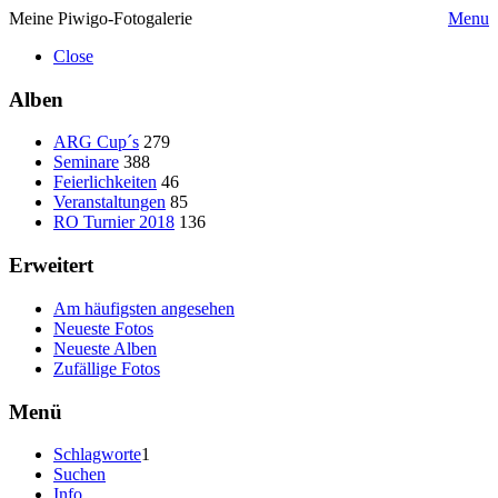
Meine Piwigo-Fotogalerie
Menu
Close
Alben
ARG Cup´s
279
Seminare
388
Feierlichkeiten
46
Veranstaltungen
85
RO Turnier 2018
136
Erweitert
Am häufigsten angesehen
Neueste Fotos
Neueste Alben
Zufällige Fotos
Menü
Schlagworte
1
Suchen
Info