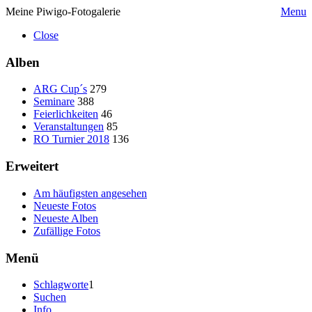
Meine Piwigo-Fotogalerie
Menu
Close
Alben
ARG Cup´s
279
Seminare
388
Feierlichkeiten
46
Veranstaltungen
85
RO Turnier 2018
136
Erweitert
Am häufigsten angesehen
Neueste Fotos
Neueste Alben
Zufällige Fotos
Menü
Schlagworte
1
Suchen
Info