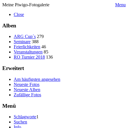
Meine Piwigo-Fotogalerie
Menu
Close
Alben
ARG Cup´s
279
Seminare
388
Feierlichkeiten
46
Veranstaltungen
85
RO Turnier 2018
136
Erweitert
Am häufigsten angesehen
Neueste Fotos
Neueste Alben
Zufällige Fotos
Menü
Schlagworte
1
Suchen
Info