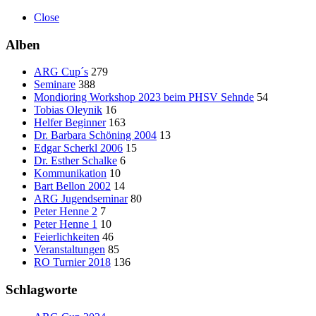
Close
Alben
ARG Cup´s
279
Seminare
388
Mondioring Workshop 2023 beim PHSV Sehnde
54
Tobias Oleynik
16
Helfer Beginner
163
Dr. Barbara Schöning 2004
13
Edgar Scherkl 2006
15
Dr. Esther Schalke
6
Kommunikation
10
Bart Bellon 2002
14
ARG Jugendseminar
80
Peter Henne 2
7
Peter Henne 1
10
Feierlichkeiten
46
Veranstaltungen
85
RO Turnier 2018
136
Schlagworte